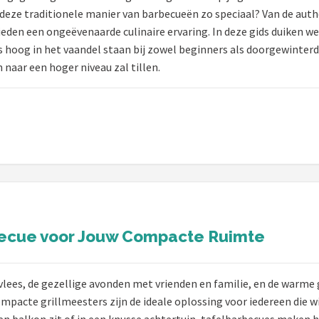
deze traditionele manier van barbecueën zo speciaal? Van de aut
eden een ongeëvenaarde culinaire ervaring. In deze gids duiken w
oog in het vaandel staan bij zowel beginners als doorgewinterde g
naar een hoger niveau zal tillen.
becue voor Jouw Compacte Ruimte
d vlees, de gezellige avonden met vrienden en familie, en de warm
pacte grillmeesters zijn de ideale oplossing voor iedereen die w
een balkon zit of in een knusse achtertuin, tafelbarbecues maken h