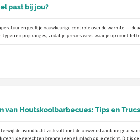
 past bij jou?
eratuur en geeft je nauwkeurige controle over de warmte — ideaal 
e typen en prijsranges, zodat je precies weet waar je op moet lett
 van Houtskoolbarbecues: Tips en Truc
, terwijl de avondlucht zich vult met de onweerstaanbare geur va
jk gegrilde gerechten brengen een glimlach op je gezicht. Dit is d