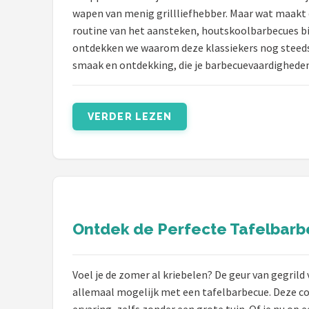
wapen van menig grillliefhebber. Maar wat maakt 
routine van het aansteken, houtskoolbarbecues bi
ontdekken we waarom deze klassiekers nog steeds h
smaak en ontdekking, die je barbecuevaardigheden 
VERDER LEZEN
Ontdek de Perfecte Tafelbar
Voel je de zomer al kriebelen? De geur van gegril
allemaal mogelijk met een tafelbarbecue. Deze com
ervaring, zelfs zonder een grote tuin. Of je nu op 