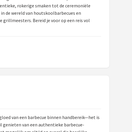
hentieke, rokerige smaken tot de ceremoniële
e in de wereld van houtskoolbarbecues en
rillmeesters. Bereid je voor op een reis vol
e gloed van een barbecue binnen handbereik—het is
il genieten van een authentieke barbecue-
et mogelijk om altijd en overal die heerlijke