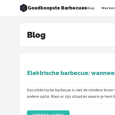
Goedkoopste Barbecues
Shop
Merke
Zoeken
NAVIGATIE
Blog
Shop
Merken
Blog
Elektrische barbecue: wanneer
Recepten
Goedkoopste BBQ's
Een elektrische barbecue is niet de mindere broer
andere optie. Maar er zijn situaties waarin je hem b
Gasbarbecues
Houtskoolbarbecues