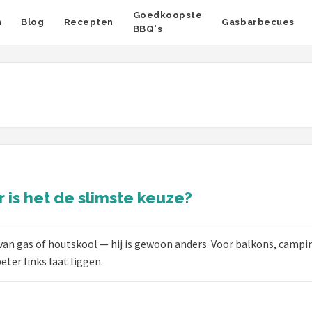
Goedkoopste
n
Blog
Recepten
Gasbarbecues
BBQ's
 is het de slimste keuze?
 van gas of houtskool — hij is gewoon anders. Voor balkons, camp
eter links laat liggen.