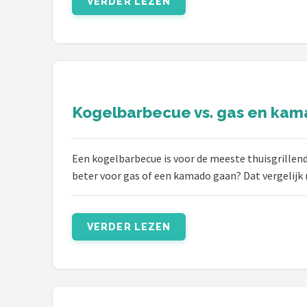
VERDER LEZEN
Shop
POPULAIRE MERKEN
Weber
Barbecook
Kogelbarbecue vs. gas en kamad
Big Green Egg
Een kogelbarbecue is voor de meeste thuisgrillen
beter voor gas of een kamado gaan? Dat vergelijk 
The Bastard
OFYR
VERDER LEZEN
Napoleon
Yakiniku