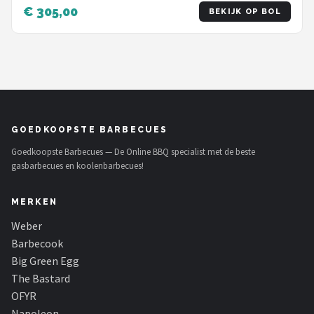
€ 305,00
BEKIJK OP BOL
GOEDKOOPSTE BARBECUES
Goedkoopste Barbecues — De Online BBQ specialist met de beste
gasbarbecues en koolenbarbecues!
MERKEN
Weber
Barbecook
Big Green Egg
The Bastard
OFYR
Napoleon