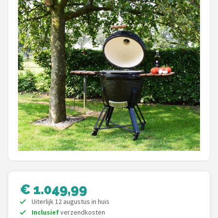
Shop
POPULAIRE MERKEN
Weber
Barbecook
Big Green Egg
The Bastard
OFYR
Napoleon
€ 1.049,99
Yakiniku
Uiterlijk 12 augustus in huis
Inclusief
verzendkosten