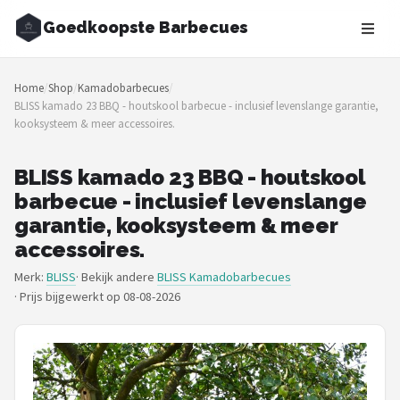
Goedkoopste Barbecues
Zoeken
Home
/
Shop
/
Kamadobarbecues
/
NAVIGATIE
BLISS kamado 23 BBQ - houtskool barbecue - inclusief levenslange garantie,
kooksysteem & meer accessoires.
Shop
Merken
BLISS kamado 23 BBQ - houtskool
barbecue - inclusief levenslange
Blog
garantie, kooksysteem & meer
accessoires.
Recepten
Merk:
BLISS
· Bekijk andere
BLISS Kamadobarbecues
·
Prijs bijgewerkt op 08-08-2026
Goedkoopste BBQ's
Gasbarbecues
Houtskoolbarbecues