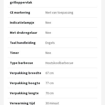
grilloppervlak
CE markering
Niet van toepassing
Indicatielampje
Nee
Met drukregelaar
Nee
Taal handleiding
Engels
Timer
Nee
Type barbecue
Houtskoolbarbecue
Verpakking breedte
67 cm
Verpakking hoogte
77 cm
Verpakking lengte
70 cm
Verwarming tijd
30 minuut