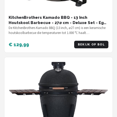
KitchenBrothers Kamado BBQ - 13 Inch
Houtskool Barbecue - 27⌀ cm - Deluxe Set - Egg
BBQ met Accessoires - Zwart
De KitchenBrothers Kamado BBQ (13 inch, ⌀27 cm) is een keramische
houtskoolbarbecue die temperaturen tot 1.000 °C haalt…
€ 129,99
BEKIJK OP BOL