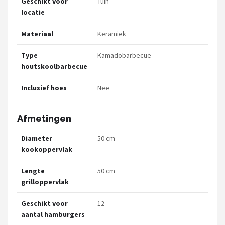
Geschikt voor
Tuin
locatie
Materiaal
Keramiek
Type
Kamadobarbecue
houtskoolbarbecue
Inclusief hoes
Nee
Afmetingen
Diameter
50 cm
kookoppervlak
Lengte
50 cm
grilloppervlak
Geschikt voor
12
aantal hamburgers