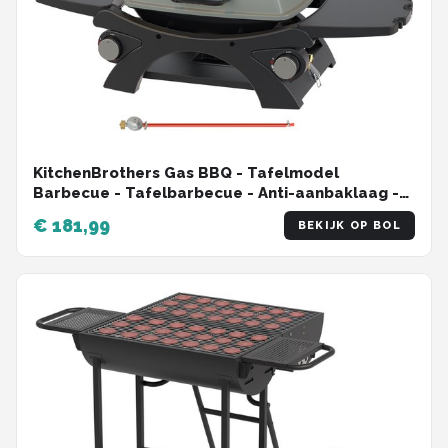
KitchenBrothers Gas BBQ - Tafelmodel
Barbecue - Tafelbarbecue - Anti-aanbaklaag -
37x48 cm Grilloppervlak - Zwart
€ 181,99
BEKIJK OP BOL