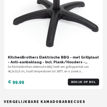
KitchenBrothers Elektrische BBQ - met Grillplaat
- Anti-aanbaklaag - Incl. Plank/Houders -
Grilloppervlak 46,5x33,8cm - tot 300°C - 2400W -
De KitchenBrothers elektrische BBQ heeft een grilloppervlak van
46,5x33,8 cm, haalt temperaturen tot 300°C en is zowel a…
Zwart
€ 99,99
BEKIJK OP BOL
VERGELIJKBARE KAMADOBARBECUES