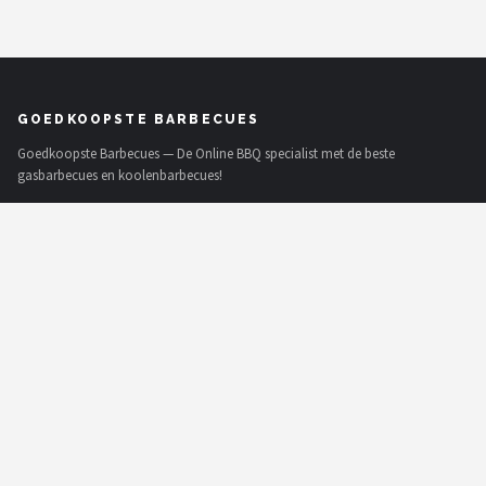
GOEDKOOPSTE BARBECUES
Goedkoopste Barbecues — De Online BBQ specialist met de beste
gasbarbecues en koolenbarbecues!
MERKEN
Weber
Barbecook
Big Green Egg
The Bastard
OFYR
Napoleon
Yakiniku
Mustang
Alle merken →