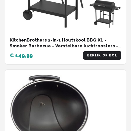
KitchenBrothers 2-in-1 Houtskool BBQ XL -
Smoker Barbecue - Verstelbare luchtroosters -
Dubbele BBQ - Zijtafels - Grillrooster BBQ -
€ 149,99
BEKIJK OP BOL
Zwart