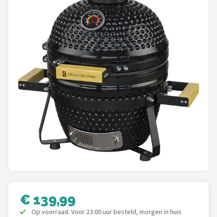
Shop
POPULAIRE MERKEN
Weber
Barbecook
Big Green Egg
The Bastard
OFYR
Napoleon
Yakiniku
€ 139,99
Op voorraad. Voor 23:00 uur besteld, morgen in huis