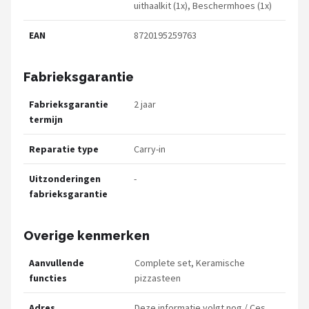
uithaalkit (1x), Beschermhoes (1x)
EAN
8720195259763
Fabrieksgarantie
Fabrieksgarantie
2 jaar
termijn
Reparatie type
Carry-in
Uitzonderingen
-
fabrieksgarantie
Overige kenmerken
Aanvullende
Complete set, Keramische
functies
pizzasteen
Adres
Deze informatie volgt nog / Ces