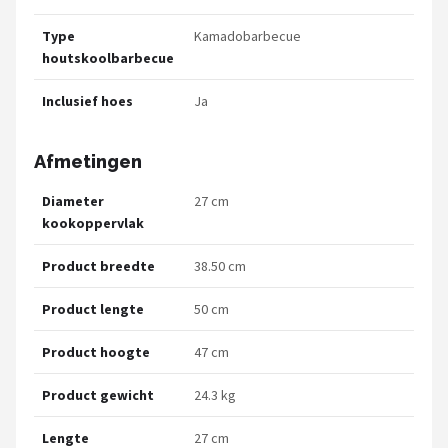
Type
Kamadobarbecue
houtskoolbarbecue
Inclusief hoes
Ja
Afmetingen
Diameter
27 cm
kookoppervlak
Product breedte
38.50 cm
Product lengte
50 cm
Product hoogte
47 cm
Product gewicht
24.3 kg
Lengte
27 cm