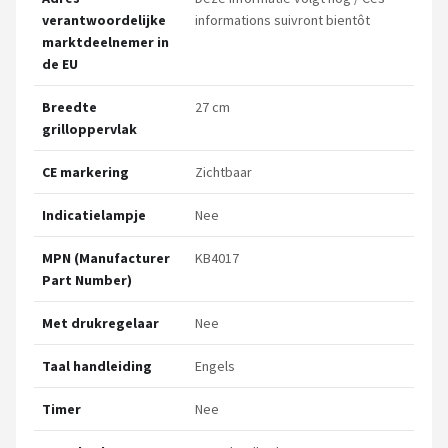
verantwoordelijke
informations suivront bientôt
marktdeelnemer in
de EU
Breedte
27 cm
grilloppervlak
CE markering
Zichtbaar
Indicatielampje
Nee
MPN (Manufacturer
KB4017
Part Number)
Met drukregelaar
Nee
Taal handleiding
Engels
Timer
Nee