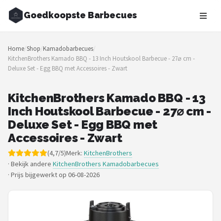
Goedkoopste Barbecues
Zoeken
Home
/
Shop
/
Kamadobarbecues
/
NAVIGATIE
KitchenBrothers Kamado BBQ - 13 Inch Houtskool Barbecue - 27⌀ cm -
Deluxe Set - Egg BBQ met Accessoires - Zwart
Shop
Merken
KitchenBrothers Kamado BBQ - 13
Inch Houtskool Barbecue - 27⌀ cm -
Blog
Deluxe Set - Egg BBQ met
Accessoires - Zwart
Recepten
(4,7/5)
Merk:
KitchenBrothers
· Bekijk andere
KitchenBrothers Kamadobarbecues
Goedkoopste BBQ's
·
Prijs bijgewerkt op 06-08-2026
Gasbarbecues
Houtskoolbarbecues