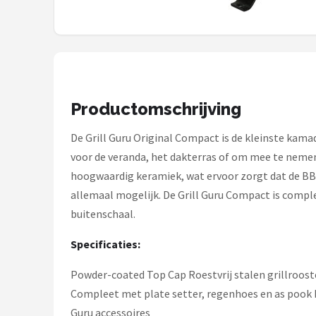
Mustang
Patton
Kamado Joe
Productomschrijving
Alle merken →
De Grill Guru Original Compact is de kleinste kama
voor de veranda, het dakterras of om mee te nemen 
hoogwaardig keramiek, wat ervoor zorgt dat de BBQ
allemaal mogelijk. De Grill Guru Compact is complee
buitenschaal.
Specificaties:
Powder-coated Top Cap Roestvrij stalen grillroost
Compleet met plate setter, regenhoes en as pook In
Guru accessoires