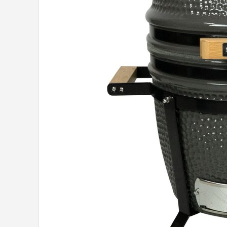
Shop
POPULAIRE MERKEN
Weber
Barbecook
Big Green Egg
The Bastard
OFYR
Napoleon
Yakiniku