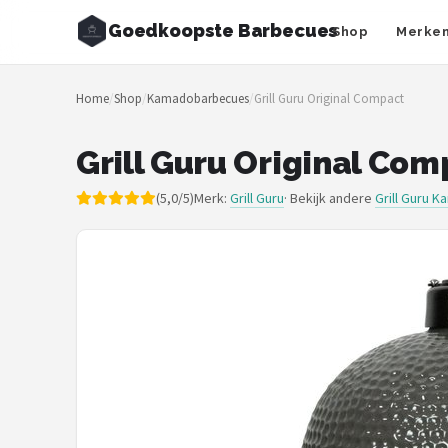
Goedkoopste Barbecues
Shop
Merke
Zoeken
Home
/
Shop
/
Kamadobarbecues
/
Grill Guru Original Compact
NAVIGATIE
Shop
Grill Guru Original Com
Merken
(5,0/5)
Merk:
Grill Guru
· Bekijk andere
Grill Guru 
Blog
Recepten
Goedkoopste BBQ's
Gasbarbecues
Houtskoolbarbecues