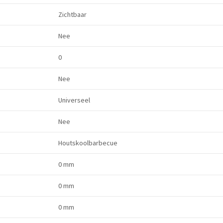
Zichtbaar
Nee
0
Nee
Universeel
Nee
Houtskoolbarbecue
0 mm
0 mm
0 mm