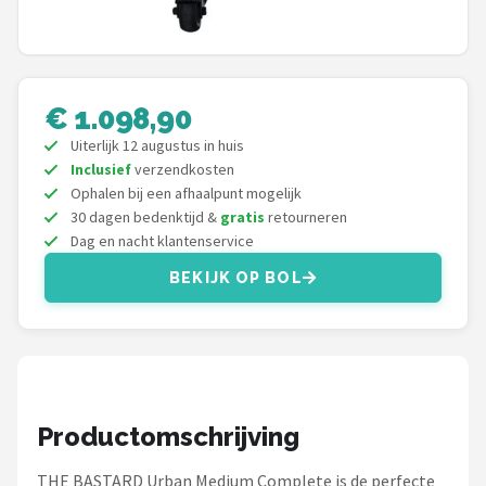
Mustang
Patton
€ 1.098,90
Kamado Joe
Uiterlijk 12 augustus in huis
Alle merken →
Inclusief
verzendkosten
Ophalen bij een afhaalpunt mogelijk
30 dagen bedenktijd &
gratis
retourneren
Dag en nacht klantenservice
BEKIJK OP BOL
Productomschrijving
THE BASTARD Urban Medium Complete is de perfecte