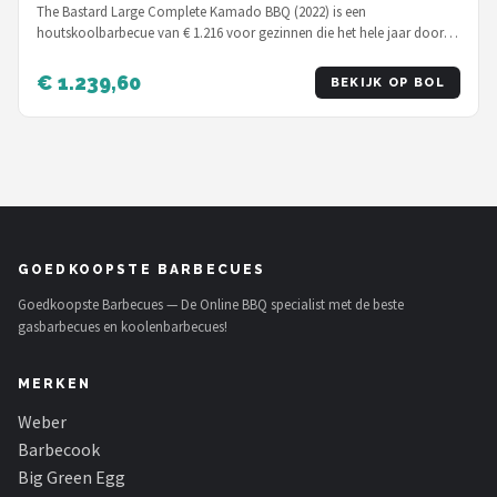
The Bastard Large Complete Kamado BBQ (2022) is een
houtskoolbarbecue van € 1.216 voor gezinnen die het hele jaar door
w…
€ 1.239,60
BEKIJK OP BOL
GOEDKOOPSTE BARBECUES
Goedkoopste Barbecues — De Online BBQ specialist met de beste
gasbarbecues en koolenbarbecues!
MERKEN
Weber
Barbecook
Big Green Egg