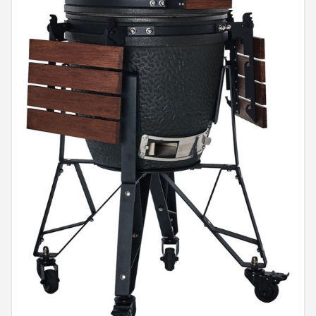
Shop
POPULAIRE MERKEN
Weber
Barbecook
Big Green Egg
The Bastard
OFYR
Napoleon
Yakiniku