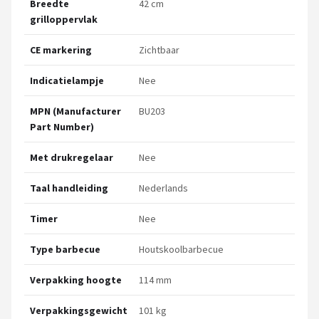
Breedte
42 cm
grilloppervlak
CE markering
Zichtbaar
Indicatielampje
Nee
MPN (Manufacturer
BU203
Part Number)
Met drukregelaar
Nee
Taal handleiding
Nederlands
Timer
Nee
Type barbecue
Houtskoolbarbecue
Verpakking hoogte
114 mm
Verpakkingsgewicht
101 kg