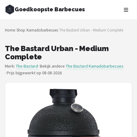
Goedkoopste Barbecues
Zoeken
Home
/
Shop
/
Kamadobarbecues
/
The Bastard Urban - Medium Complete
NAVIGATIE
Shop
The Bastard Urban - Medium
Complete
Merken
Merk:
The Bastard
· Bekijk andere
The Bastard Kamadobarbecues
·
Prijs bijgewerkt op 08-08-2026
Blog
Recepten
Goedkoopste BBQ's
Gasbarbecues
Houtskoolbarbecues