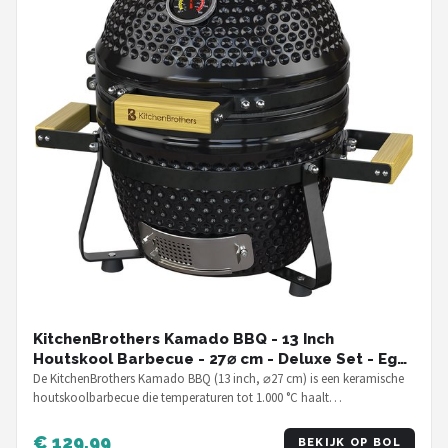
KitchenBrothers Kamado BBQ - 13 Inch
Houtskool Barbecue - 27⌀ cm - Deluxe Set - Egg
BBQ met Accessoires - Zwart
De KitchenBrothers Kamado BBQ (13 inch, ⌀27 cm) is een keramische
houtskoolbarbecue die temperaturen tot 1.000 °C haalt…
€ 129,99
BEKIJK OP BOL