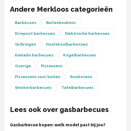
Andere Merkloos categorieën
Barbecues
Buitenkeukens
Driepoot barbecues
Elektrische barbecues
Grillringen
Houtskoolbarbecues
Kamado barbecues
Kogelbarbecues
Overige
Pizzaovens
Pizzaovens voor buiten
Rookovens
Smokerbarbecues
Tafelbarbecues
Lees ook over gasbarbecues
Gasbarbecue kopen: welk model past bij jou?