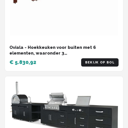
Oviala - Hoekkeuken voor buiten met 6
elementen, waaronder 3
kook-/spoelbakmodules. - Memphis
€ 5.830,92
BEKIJK OP BOL