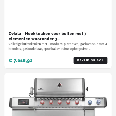
Oviala - Hoekkeuken voor buiten met 7
elementen waaronder 3
kook-/spoelbakmodules. - Memphis
Volledige buitenkeuken met 7 modules: pizzaoven, gasbarbecue met 4
branders, gaskookplaat, spoelbak en ruime opbergruimt…
€ 7.018,92
BEKIJK OP BOL