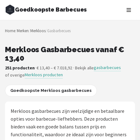
Goedkoopste Barbecues
Zoeken
Home
/
Merken
/
Merkloos
/
Gasbarbecues
NAVIGATIE
Shop
Merkloos Gasbarbecues vanaf €
13,40
Merken
gasbarbecues
251 producten
· € 13,40 – € 7.018,92 · Bekijk alle
Merkloos producten
of overige
Blog
Recepten
Goedkoopste Merkloos gasbarbecues
Goedkoopste BBQ's
Merkloos gasbarbecues zijn veelzijdige en betaalbare
opties voor barbecue-liefhebbers. Deze producten
Gasbarbecues
bieden vaak een goede balans tussen prijs en
functionaliteit, waardoor ze ideaal zijn voor beginners
Houtskoolbarbecues