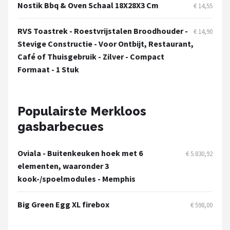
Mustang
Nostik Bbq & Oven Schaal 18X28X3 Cm
€ 14,55
Patton
RVS Toastrek - Roestvrijstalen Broodhouder -
€ 14,90
Stevige Constructie - Voor Ontbijt, Restaurant,
Kamado Joe
Café of Thuisgebruik - Zilver - Compact
Formaat - 1 Stuk
Alle merken →
Populairste Merkloos
gasbarbecues
Oviala - Buitenkeuken hoek met 6
€ 5.830,92
elementen, waaronder 3
kook-/spoelmodules - Memphis
Big Green Egg XL firebox
€ 598,00