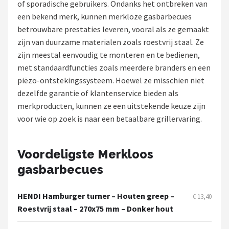
of sporadische gebruikers. Ondanks het ontbreken van
een bekend merk, kunnen merkloze gasbarbecues
Shop
betrouwbare prestaties leveren, vooral als ze gemaakt
POPULAIRE MERKEN
zijn van duurzame materialen zoals roestvrij staal. Ze
zijn meestal eenvoudig te monteren en te bedienen,
Weber
met standaardfuncties zoals meerdere branders en een
piëzo-ontstekingssysteem. Hoewel ze misschien niet
Barbecook
dezelfde garantie of klantenservice bieden als
merkproducten, kunnen ze een uitstekende keuze zijn
Big Green Egg
voor wie op zoek is naar een betaalbare grillervaring.
The Bastard
Voordeligste Merkloos
OFYR
gasbarbecues
Napoleon
HENDI Hamburger turner – Houten greep –
€ 13,40
Yakiniku
Roestvrij staal – 270x75 mm – Donker hout