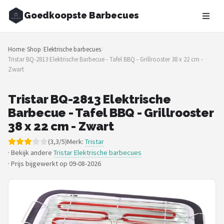
Goedkoopste Barbecues
Zoeken
Home
/
Shop
/
Elektrische barbecues
/
NAVIGATIE
Tristar BQ-2813 Elektrische Barbecue - Tafel BBQ - Grillrooster 38 x 22 cm -
Zwart
Shop
Merken
Tristar BQ-2813 Elektrische
Barbecue - Tafel BBQ - Grillrooster
Blog
38 x 22 cm - Zwart
(3,3/5)
Merk:
Tristar
Recepten
· Bekijk andere
Tristar Elektrische barbecues
·
Prijs bijgewerkt op 09-08-2026
Goedkoopste BBQ's
Gasbarbecues
Houtskoolbarbecues