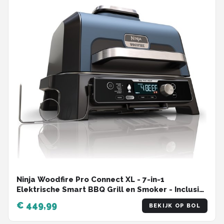
Ninja Woodfire Pro Connect XL - 7-in-1
Elektrische Smart BBQ Grill en Smoker - Inclusief
Digitale Braadthermometer - Connect App -
€ 449,99
BEKIJK OP BOL
OG901EU