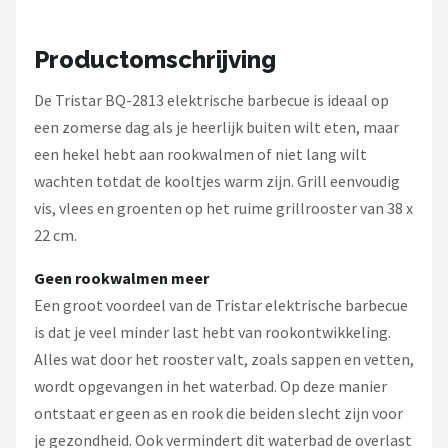
Mustang
Productomschrijving
Patton
De Tristar BQ-2813 elektrische barbecue is ideaal op
Kamado Joe
een zomerse dag als je heerlijk buiten wilt eten, maar
een hekel hebt aan rookwalmen of niet lang wilt
Alle merken →
wachten totdat de kooltjes warm zijn. Grill eenvoudig
vis, vlees en groenten op het ruime grillrooster van 38 x
22 cm.
Geen rookwalmen meer
Een groot voordeel van de Tristar elektrische barbecue
is dat je veel minder last hebt van rookontwikkeling.
Alles wat door het rooster valt, zoals sappen en vetten,
wordt opgevangen in het waterbad. Op deze manier
ontstaat er geen as en rook die beiden slecht zijn voor
je gezondheid. Ook vermindert dit waterbad de overlast