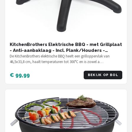
KitchenBrothers Elektrische BBQ - met Grillplaat
- Anti-aanbaklaag - Incl. Plank/Houders -
Grilloppervlak 46,5x33,8cm - tot 300°C - 2400W -
De KitchenBrothers elektrische BBQ heeft een grilloppervlak van
46,5x33,8 cm, haalt temperaturen tot 300°C en is zowel a…
Zwart
€ 99,99
BEKIJK OP BOL