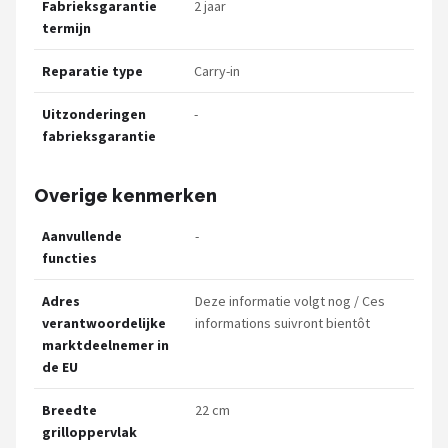
Fabrieksgarantie
2 jaar
termijn
Reparatie type
Carry-in
Uitzonderingen
-
fabrieksgarantie
Overige kenmerken
Aanvullende
-
functies
Adres
Deze informatie volgt nog / Ces
verantwoordelijke
informations suivront bientôt
marktdeelnemer in
de EU
Breedte
22 cm
grilloppervlak