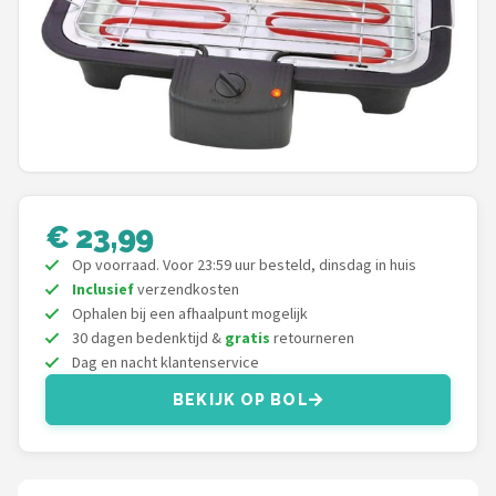
Shop
POPULAIRE MERKEN
Weber
Barbecook
€ 23,99
Big Green Egg
Op voorraad. Voor 23:59 uur besteld, dinsdag in huis
The Bastard
Inclusief
verzendkosten
Ophalen bij een afhaalpunt mogelijk
30 dagen bedenktijd &
gratis
retourneren
OFYR
Dag en nacht klantenservice
Napoleon
BEKIJK OP BOL
Yakiniku