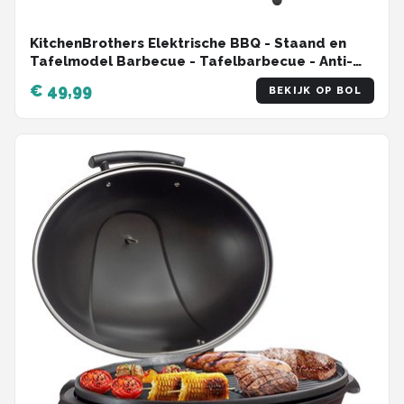
KitchenBrothers Elektrische BBQ - Staand en
Tafelmodel Barbecue - Tafelbarbecue - Anti-
aanbaklaag - 24x50cm Grilloppervlak - 2200W -
€ 49,99
BEKIJK OP BOL
Zwart