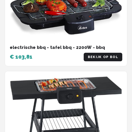
electrische bbq - tafel bbq - 2200W - bbq
€ 103,81
BEKIJK OP BOL