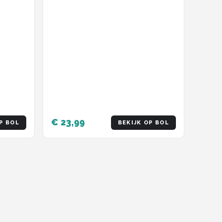
€ 23,99
P BOL
BEKIJK OP BOL