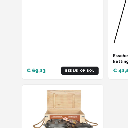
Essche
kettin
- Staa
€ 69,13
€ 41,
BEKIJK OP BOL