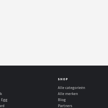
SHOP
Alle categorieën
k
Alle merken
n Egg
Blog
ard
Partners