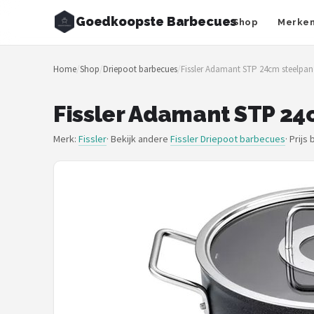
Goedkoopste Barbecues
Shop
Merke
Zoeken
Home
/
Shop
/
Driepoot barbecues
/
Fissler Adamant STP 24cm steelpan
NAVIGATIE
Shop
Fissler Adamant STP 24
Merken
Merk:
Fissler
· Bekijk andere
Fissler Driepoot barbecues
·
Prijs
Blog
Recepten
Goedkoopste BBQ's
Gasbarbecues
Houtskoolbarbecues