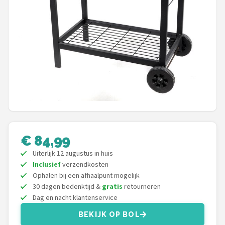
Shop
POPULAIRE MERKEN
Weber
Barbecook
Big Green Egg
The Bastard
€ 84,99
Uiterlijk 12 augustus in huis
OFYR
Inclusief
verzendkosten
Ophalen bij een afhaalpunt mogelijk
Napoleon
30 dagen bedenktijd &
gratis
retourneren
Dag en nacht klantenservice
Yakiniku
BEKIJK OP BOL