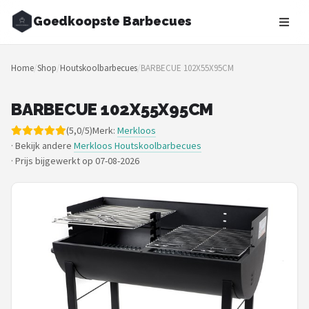
Goedkoopste Barbecues
Zoeken
Home
/
Shop
/
Houtskoolbarbecues
/
BARBECUE 102X55X95CM
NAVIGATIE
Shop
BARBECUE 102X55X95CM
(5,0/5)
Merk:
Merkloos
Merken
· Bekijk andere
Merkloos Houtskoolbarbecues
·
Prijs bijgewerkt op 07-08-2026
Blog
Recepten
Goedkoopste BBQ's
Gasbarbecues
Houtskoolbarbecues