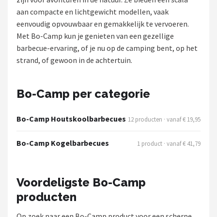
aan compacte en lichtgewicht modellen, vaak
Shop
eenvoudig opvouwbaar en gemakkelijk te vervoeren.
Met Bo-Camp kun je genieten van een gezellige
POPULAIRE MERKEN
barbecue-ervaring, of je nu op de camping bent, op het
Weber
strand, of gewoon in de achtertuin.
Barbecook
Bo-Camp per categorie
Big Green Egg
Bo-Camp Houtskoolbarbecues
12 producten · vanaf € 19,95
The Bastard
Bo-Camp Kogelbarbecues
1 product · vanaf € 41,79
OFYR
Napoleon
Voordeligste Bo-Camp
producten
Yakiniku
Op zoek naar een Bo-Camp product voor een scherpe