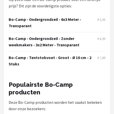
Mustang
prijs? Dit zijn de voordeligste opties:
Patton
Bo-Camp - Ondergrondzeil - 6x3 Meter -
€ 5,95
Transparant
Kamado Joe
Bo-Camp - Ondergrondzeil - Zonder
Alle merken →
€ 6,95
weekmakers - 3x2 Meter - Transparant
Bo-Camp - Tentstokvoet - Groot - Ø 10 cm - 2
€ 7,89
Stuks
Populairste Bo-Camp
producten
Deze Bo-Camp producten worden het vaakst bekeken
door onze bezoekers: