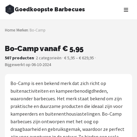
Goedkoopste Barbecues
Zoeken
Home
/
Merken
/
Bo-Camp
NAVIGATIE
Shop
Bo-Camp vanaf € 5,95
507 producten
· 2 categorieën · € 5,95 – € 629,95 ·
Merken
Bijgewerkt op 06-10-2024
Blog
Bo-Camp is een bekend merk dat zich richt op
Recepten
buitenactiviteiten en kampeerbenodigdheden,
waaronder barbecues. Het merk staat bekend om zijn
Goedkoopste BBQ's
praktische en duurzame producten die ideaal zijn voor
kampeerders en buitenenthousiastelingen. Bo-Camp
Gasbarbecues
barbecues zijn ontworpen met het oog op
draagbaarheid en gebruiksgemak, waardoor ze perfect
Houtskoolbarbecues
zijn voor avonturen in de natuur. Ze bieden een scala