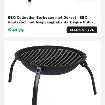
BBQ Collection Barbecue met Deksel - BBQ
Houtskool met Asopvangbak - Barbeque Grill - Ø
45 cm
€ 41,79
BEKIJK OP BOL