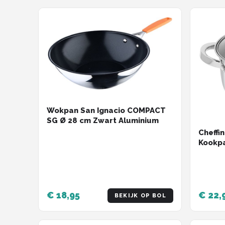
Shop
POPULAIRE MERKEN
Weber
Barbecook
Big Green Egg
Wokpan San Ignacio COMPACT
SG Ø 28 cm Zwart Aluminium
The Bastard
Cheffin
Kookpa
18cm 2
OFYR
Zilver
Napoleon
€ 18,95
€ 22,
BEKIJK OP BOL
Yakiniku