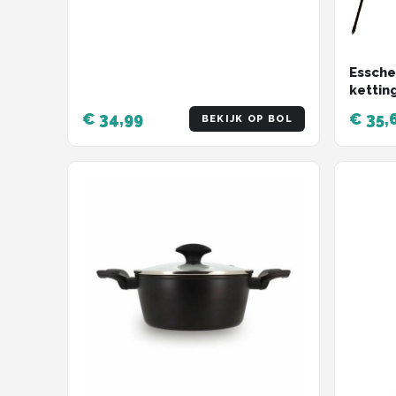
Essche
kettin
- Staa
€ 34,99
€ 35,
BEKIJK OP BOL