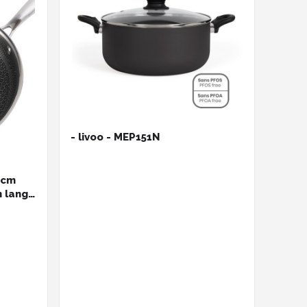
- livoo - MEP151N
 cm
n lange