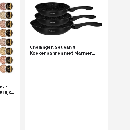
Cheffinger, Set van 3
Koekenpannen met Marmer
Effect en Anti-aanbaklaag,
Zwart
et -
urlijke
 -
Whisky