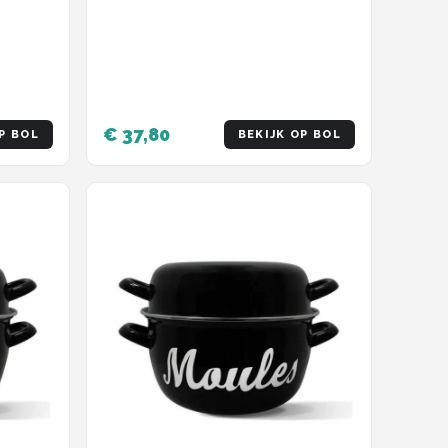
€ 37,80
P BOL
BEKIJK OP BOL