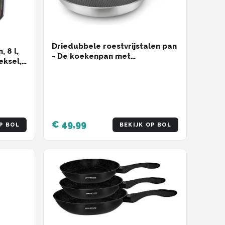
Driedubbele roestvrijstalen pan
 8 l,
- De koekenpan met
eksel,
antiaanbaklaag is geschikt voor
alle soorten fornuizen, inclusief
inductie - Zilverkleurig, 28 cm
€ 49,99
P BOL
BEKIJK OP BOL