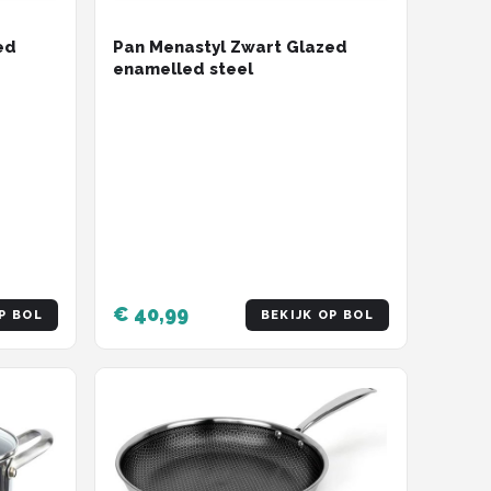
ed
Pan Menastyl Zwart Glazed
enamelled steel
€ 40,99
P BOL
BEKIJK OP BOL