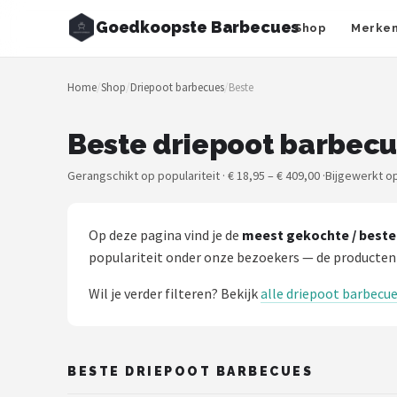
Goedkoopste Barbecues
Shop
Merke
Zoeken
Home
/
Shop
/
Driepoot barbecues
/
Beste
NAVIGATIE
Shop
Beste driepoot barbecu
Merken
Gerangschikt op populariteit · € 18,95 – € 409,00 ·
Bijgewerkt o
Blog
Op deze pagina vind je de
meest gekochte / beste
Recepten
populariteit onder onze bezoekers — de producten
Wil je verder filteren? Bekijk
alle driepoot barbecu
Goedkoopste BBQ's
Gasbarbecues
BESTE DRIEPOOT BARBECUES
Houtskoolbarbecues