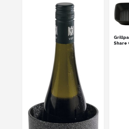
Mustang
Patton
Kamado Joe
Grillp
Share 
Alle merken →