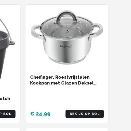
Cheffinger, Roestvrijstalen
Kookpan met Glazen Deksel
20cm 3.9L Inductie Compatibel,
Zilveren
utch
€ 24,99
P BOL
BEKIJK OP BOL