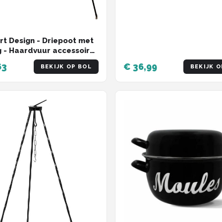
rt Design - Driepoot met
g - Haardvuur accessoires
l - Zwart
63
€ 36,99
BEKIJK OP BOL
BEKIJK O