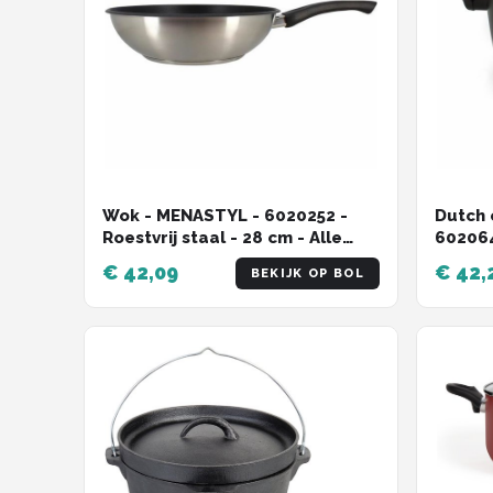
Wok - MENASTYL - 6020252 -
Dutch 
Roestvrij staal - 28 cm - Alle
60206
branders inclusief inductie
- 24 c
€ 42,09
€ 42,
BEKIJK OP BOL
alle w
induct