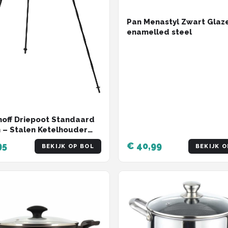
Pan Menastyl Zwart Glaz
enamelled steel
off Driepoot Standaard
 – Stalen Ketelhouder
tting – Opvouwbaar –
95
€ 40,99
BEKIJK OP BOL
BEKIJK O
ongaarse Ketels &
ur Koken – Buiten
atief