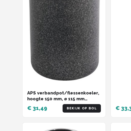
APS verbandpot/flessenkoeler,
hoogte 150 mm, ø 115 mm
zwart/zilver
€ 31,49
€ 33,
BEKIJK OP BOL