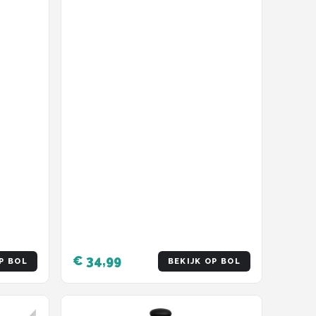
€ 34,99
P BOL
BEKIJK OP BOL