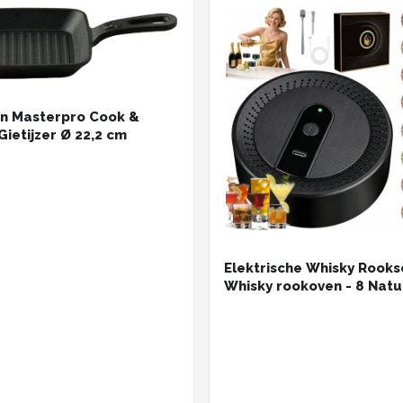
an Masterpro Cook &
Gietijzer Ø 22,2 cm
Elektrische Whisky Rooks
Whisky rookoven - 8 Natu
Houtsnippers - Type-C
Oplaadbaar & Draadloos
Vlamloos & Veilig - Voor 
& BBQ