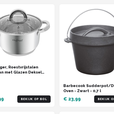
ger, Roestvrijstalen
n met Glazen Deksel
.9L Inductie Compatibel,
en
Barbecook Sudderpot/D
Oven - Zwart - 0,7 l
99
€ 23,99
BEKIJK OP BOL
BEKIJK O