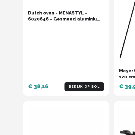
Dutch oven - MENASTYL -
6020646 - Gesmeed aluminium
- 20 cm - Zwart - Geschikt voor
alle warmtebronnen inclusief
inductie
Meyerh
120 cm
met Ke
€ 38,16
€ 39,
BEKIJK OP BOL
Voor H
Kampvu
Kookst