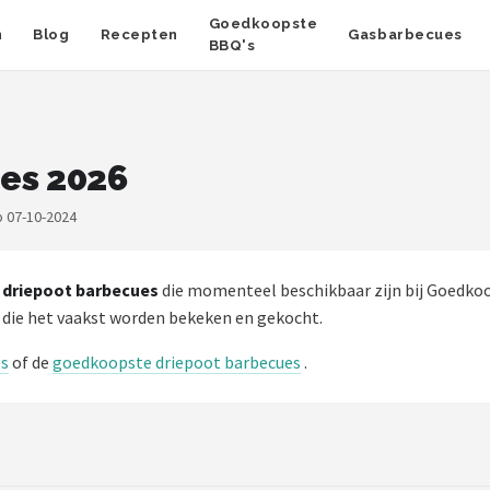
Goedkoopste
n
Blog
Recepten
Gasbarbecues
BBQ's
es 2026
p 07-10-2024
 driepoot barbecues
die momenteel beschikbaar zijn bij Goedkoo
 die het vaakst worden bekeken en gekocht.
es
of de
goedkoopste driepoot barbecues
.