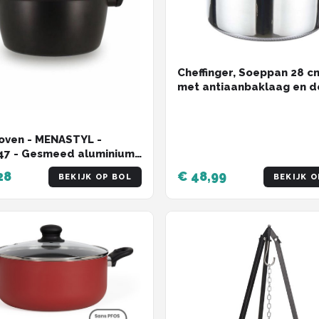
Cheffinger, Soeppan 28 cm,
met antiaanbaklaag en d
Zilveren
oven - MENASTYL -
47 - Gesmeed aluminium
m - Zwart - Geschikt voor
28
€ 48,99
BEKIJK OP BOL
BEKIJK O
armtebronnen inclusief
ie