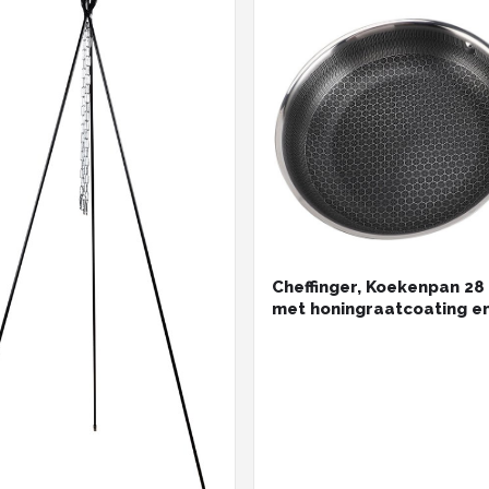
Cheffinger, Koekenpan 28
met honingraatcoating e
handgreep, Zilveren