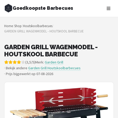
Goedkoopste Barbecues
Zoeken
Home
/
Shop
/
Houtskoolbarbecues
/
NAVIGATIE
GARDEN GRILL WAGENMODEL - HOUTSKOOL BARBECUE
Shop
GARDEN GRILL WAGENMODEL -
Merken
HOUTSKOOL BARBECUE
(3,5/5)
Merk:
Garden Grill
Blog
· Bekijk andere
Garden Grill Houtskoolbarbecues
·
Prijs bijgewerkt op 07-08-2026
Recepten
Goedkoopste BBQ's
Gasbarbecues
Houtskoolbarbecues