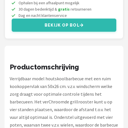
Mustang
Ophalen bij een afhaalpunt mogelijk
30 dagen bedenktijd &
gratis
retourneren
Dag en nacht klantenservice
Patton
BEKIJK OP BOL
Kamado Joe
Alle merken →
Productomschrijving
Verrijdbaar model houtskoolbarbecue met een ruim
kookoppervlak van 50x26 cm. v.z.v. windscherm welke
zorg draagt voor optimale controle tijdens het
barbecueen. Het verChroomde grillrooster kunt u op
vier standen plaatsen, waardoor de afstand t.o.v. het
vuur altijd optimaal is. Onderstel uitgevoerd met vier
poten, waarvan twee v.z.v. wielen, waardoor de barbecue