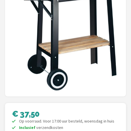
Shop
POPULAIRE MERKEN
Weber
Barbecook
Big Green Egg
The Bastard
OFYR
Napoleon
€ 37,50
Yakiniku
Op voorraad. Voor 17:00 uur besteld, woensdag in huis
Inclusief
verzendkosten