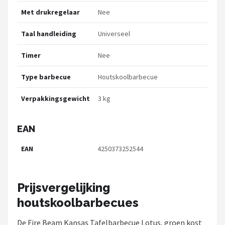
Met drukregelaar
Nee
Taal handleiding
Universeel
Timer
Nee
Type barbecue
Houtskoolbarbecue
Verpakkingsgewicht
3 kg
EAN
EAN
4250373252544
Prijsvergelijking
houtskoolbarbecues
De Fire Beam Kansas Tafelbarbecue Lotus, groen kost