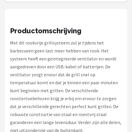
Mustang
Patton
Productomschrijving
Kamado Joe
Met dit rookvrije grillsysteem zul je tijdens het
Alle merken →
barbecueën geen last meer hebben van rook. Het
systeem heeft een geïntegreerde ventilator en wordt
aangedreven door een USB-kabel of batterijen. De
ventilator zorgt ervoor dat de grill snel op
temperatuur komt en dat je binnen een paar minuten
kunt beginnen met grillen. De verschillende
roostertoebehoren krijg je erbij om ervoor te zorgen
dat je verschillende gerechten perfect kunt grillen. De
robuuste constructie van staal en roestvrij staal
garanderen een lange levensduur. Verder zijn alle delen,
met uitzondering van de buitenkant,