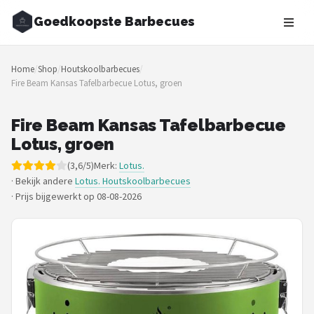
Goedkoopste Barbecues
Zoeken
Home
/
Shop
/
Houtskoolbarbecues
/
NAVIGATIE
Fire Beam Kansas Tafelbarbecue Lotus, groen
Shop
Fire Beam Kansas Tafelbarbecue
Merken
Lotus, groen
(3,6/5)
Merk:
Lotus.
Blog
· Bekijk andere
Lotus. Houtskoolbarbecues
·
Prijs bijgewerkt op 08-08-2026
Recepten
Goedkoopste BBQ's
Gasbarbecues
Houtskoolbarbecues