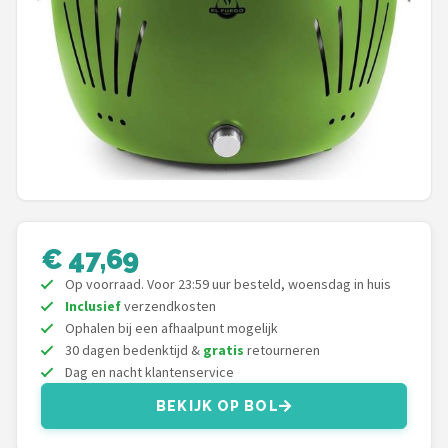
Shop
POPULAIRE MERKEN
Weber
Barbecook
Big Green Egg
€ 47,69
The Bastard
Op voorraad. Voor 23:59 uur besteld, woensdag in huis
Inclusief
verzendkosten
OFYR
Ophalen bij een afhaalpunt mogelijk
30 dagen bedenktijd &
gratis
retourneren
Napoleon
Dag en nacht klantenservice
Yakiniku
BEKIJK OP BOL