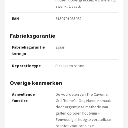
houten opbergrekken, 4 x wielen (2
zwenk, 2 vast).
EAN
6150701035062
Fabrieksgarantie
Fabrieksgarantie
2 jaar
termijn
Reparatie type
Pick-up en return
Overige kenmerken
Aanvullende
De voordelen van The Caveman
functies
Grill 'Home': - Ongekende smaak
door Argentijnse methode van
grillen op open houtvuur -
Eenvoudig in hoogte verstelbaar
rooster voor precieze