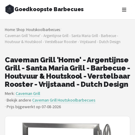
Goedkoopste Barbecues
Zoeken
Home
/
Shop
/
Houtskoolbarbecues
/
NAVIGATIE
Caveman Grill 'Home' - Argentijnse Grill - Santa Maria Grill - Barbecue -
Houtvuur & Houtskool - Verstelbaar Rooster - Vrijstaand - Dutch Design
Shop
Merken
Caveman Grill 'Home' - Argentijnse
Grill - Santa Maria Grill - Barbecue -
Blog
Houtvuur & Houtskool - Verstelbaar
Rooster - Vrijstaand - Dutch Design
Recepten
Merk:
Caveman Grill
· Bekijk andere
Caveman Grill Houtskoolbarbecues
Goedkoopste BBQ's
·
Prijs bijgewerkt op 07-08-2026
Gasbarbecues
Houtskoolbarbecues