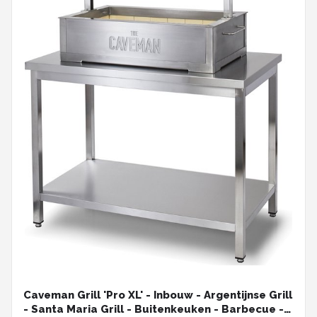
Caveman Grill 'Pro XL' - Inbouw - Argentijnse Grill
- Santa Maria Grill - Buitenkeuken - Barbecue -