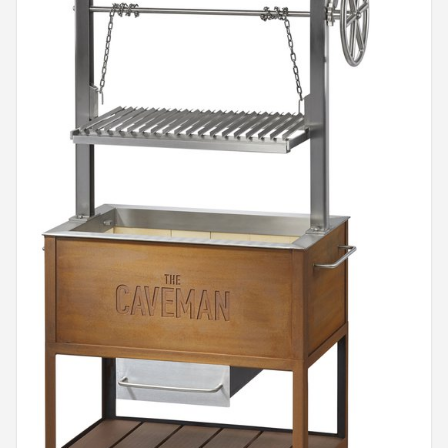
Shop
POPULAIRE MERKEN
Weber
Barbecook
Big Green Egg
The Bastard
OFYR
Napoleon
Yakiniku