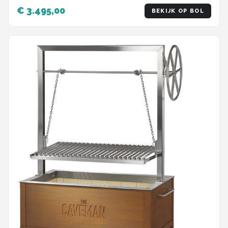
Houtvuur & Houtskool -
€ 3.495,00
BEKIJK OP BOL