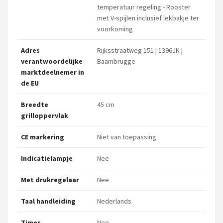
temperatuur regeling - Rooster
met V-spijlen inclusief lekbakje ter
voorkoming
Adres
Rijksstraatweg 151 | 1396JK |
verantwoordelijke
Baambrugge
marktdeelnemer in
de EU
Breedte
45 cm
grilloppervlak
CE markering
Niet van toepassing
Indicatielampje
Nee
Met drukregelaar
Nee
Taal handleiding
Nederlands
Timer
Nee