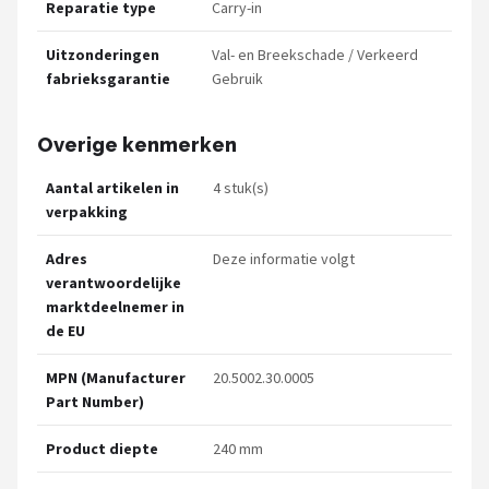
Reparatie type
Carry-in
Uitzonderingen
Val- en Breekschade / Verkeerd
fabrieksgarantie
Gebruik
Overige kenmerken
Aantal artikelen in
4 stuk(s)
verpakking
Adres
Deze informatie volgt
verantwoordelijke
marktdeelnemer in
de EU
MPN (Manufacturer
20.5002.30.0005
Part Number)
Product diepte
240 mm