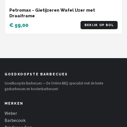
Petromax - Gietijzeren Wafel IJzer met
Draaiframe
€ 59,00
BEKIJK OP BOL
GOEDKOOPSTE BARBECUES
Goedkoopste Barbecues — De Online BBQ specialist met de beste
gasbarbecues en koolenbarbecues!
MERKEN
Weber
Barbecook