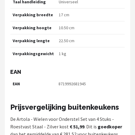
Taal handleiding
Universeel
Verpakking breedte
17 cm
Verpakking hoogte
10.50 cm
Verpakking lengte
22.50 cm
Verpakkingsgewicht
1 kg
EAN
EAN
8719992681945
Prijsvergelijking buitenkeukens
De Artola - Wielen voor Onderstel Set van 4 Stuks -
Roestvast Staal - Zilver kost
€ 51,99
. Dit is
goedkoper
dan het gemiddelde van € 281,52 voor buitenkeukens.