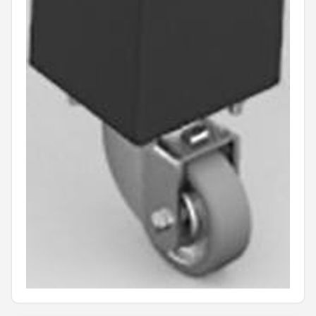
Shop
POPULAIRE MERKEN
Weber
Barbecook
Big Green Egg
The Bastard
OFYR
Napoleon
Yakiniku