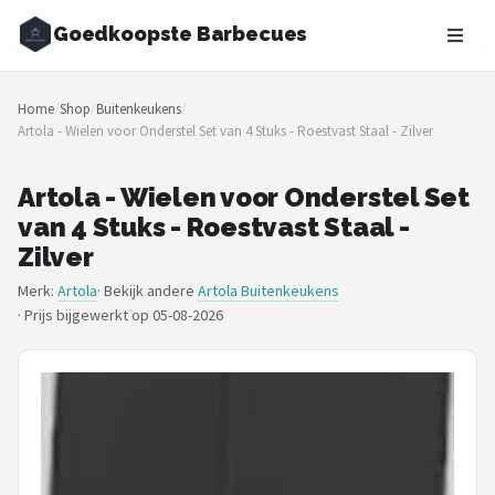
Goedkoopste Barbecues
Zoeken
Home
/
Shop
/
Buitenkeukens
/
NAVIGATIE
Artola - Wielen voor Onderstel Set van 4 Stuks - Roestvast Staal - Zilver
Shop
Artola - Wielen voor Onderstel Set
Merken
van 4 Stuks - Roestvast Staal -
Zilver
Blog
Merk:
Artola
· Bekijk andere
Artola Buitenkeukens
·
Prijs bijgewerkt op 05-08-2026
Recepten
Goedkoopste BBQ's
Gasbarbecues
Houtskoolbarbecues