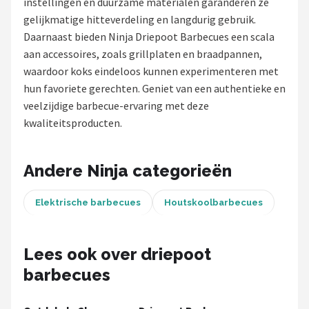
instellingen en duurzame materialen garanderen ze
gelijkmatige hitteverdeling en langdurig gebruik.
Shop
Daarnaast bieden Ninja Driepoot Barbecues een scala
POPULAIRE MERKEN
aan accessoires, zoals grillplaten en braadpannen,
waardoor koks eindeloos kunnen experimenteren met
Weber
hun favoriete gerechten. Geniet van een authentieke en
veelzijdige barbecue-ervaring met deze
Barbecook
kwaliteitsproducten.
Big Green Egg
Andere Ninja categorieën
The Bastard
Elektrische barbecues
Houtskoolbarbecues
OFYR
Napoleon
Lees ook over driepoot
barbecues
Yakiniku