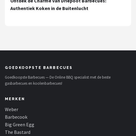
Ontdek de Charme van Driepoot Barbecues:
Mustang
Authentiek Koken in de Buitenlucht
Patton
Kamado Joe
Alle merken →
GOEDKOOPSTE BARBECUES
Goedkoopste Barbecues — De Online BBQ specialist met de beste
gasbarbecues en koolenbarbecues!
MERKEN
Weber
Barbecook
Big Green Egg
The Bastard