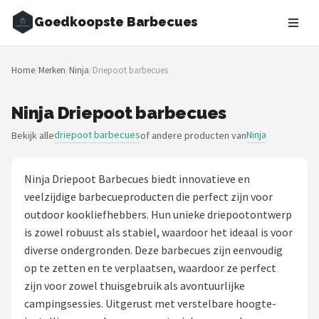
Goedkoopste Barbecues
Zoeken
Home
/
Merken
/
Ninja
/
Driepoot barbecues
NAVIGATIE
Shop
Ninja Driepoot barbecues
driepoot barbecues
Ninja
Bekijk alle
of andere producten van
Merken
Blog
Ninja Driepoot Barbecues biedt innovatieve en
veelzijdige barbecueproducten die perfect zijn voor
Recepten
outdoor kookliefhebbers. Hun unieke driepootontwerp
is zowel robuust als stabiel, waardoor het ideaal is voor
Goedkoopste BBQ's
diverse ondergronden. Deze barbecues zijn eenvoudig
op te zetten en te verplaatsen, waardoor ze perfect
Gasbarbecues
zijn voor zowel thuisgebruik als avontuurlijke
campingsessies. Uitgerust met verstelbare hoogte-
Houtskoolbarbecues