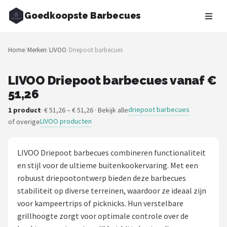
Goedkoopste Barbecues
Zoeken
Home
/
Merken
/
LIVOO
/
Driepoot barbecues
NAVIGATIE
Shop
LIVOO Driepoot barbecues vanaf €
51,26
Merken
driepoot barbecues
1 product
· € 51,26 – € 51,26 · Bekijk alle
LIVOO producten
of overige
Blog
Recepten
LIVOO Driepoot barbecues combineren functionaliteit
en stijl voor de ultieme buitenkookervaring. Met een
Goedkoopste BBQ's
robuust driepootontwerp bieden deze barbecues
stabiliteit op diverse terreinen, waardoor ze ideaal zijn
Gasbarbecues
voor kampeertrips of picknicks. Hun verstelbare
grillhoogte zorgt voor optimale controle over de
Houtskoolbarbecues