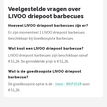
Mustang
Veelgestelde vragen over
Patton
LIVOO driepoot barbecues
Kamado Joe
Hoeveel LIVOO driepoot barbecues zijn er?
Er zijn momenteel 1 LIVOO driepoot barbecues
Alle merken →
beschikbaar bij Goedkoopste Barbecues.
Wat kost een LIVOO driepoot barbecue?
LIVOO driepoot barbecues zijn beschikbaar vanaf
€ 51,26. De gemiddelde prijs is € 51,26.
Wat is de goedkoopste LIVOO driepoot
barbecue?
De goedkoopste optie is de
- livoo - MEP151R
voor
€ 51,26.