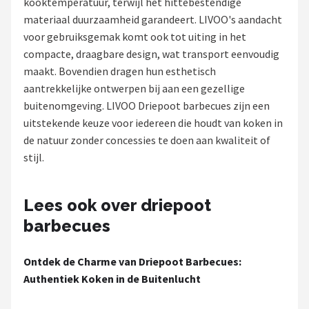
kooktemperatuur, terwijl het hittebestendige
materiaal duurzaamheid garandeert. LIVOO's aandacht
Shop
voor gebruiksgemak komt ook tot uiting in het
POPULAIRE MERKEN
compacte, draagbare design, wat transport eenvoudig
maakt. Bovendien dragen hun esthetisch
Weber
aantrekkelijke ontwerpen bij aan een gezellige
buitenomgeving. LIVOO Driepoot barbecues zijn een
Barbecook
uitstekende keuze voor iedereen die houdt van koken in
de natuur zonder concessies te doen aan kwaliteit of
Big Green Egg
stijl.
The Bastard
Lees ook over driepoot
OFYR
barbecues
Napoleon
Ontdek de Charme van Driepoot Barbecues:
Authentiek Koken in de Buitenlucht
Yakiniku