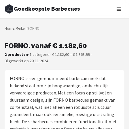
Goedkoopste Barbecues
Zoeken
Home
/
Merken
/
FORNO.
NAVIGATIE
Shop
FORNO. vanaf € 1.182,60
2 producten
· 1 categorie · € 1.182,60 – € 1.368,99 ·
Merken
Bijgewerkt op 20-11-2024
Blog
FORNO is een gerenommeerd barbecue merk dat
Recepten
bekend staat om zijn hoogwaardige, ambachtelijk
vervaardigde producten. Met een focus op stijlvol en
Goedkoopste BBQ's
duurzaam design, zijn FORNO barbecues gemaakt van
cortenstaal, wat niet alleen een robuuste structuur
Gasbarbecues
garandeert maar ook een unieke, roestige uitstraling
biedt. Deze barbecues combineren functionaliteit met
Houtskoolbarbecues
esthetiek, waardoor ze een favoriete keuze zijn voor