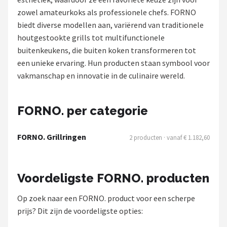
zowel amateurkoks als professionele chefs. FORNO
Shop
biedt diverse modellen aan, variërend van traditionele
houtgestookte grills tot multifunctionele
POPULAIRE MERKEN
buitenkeukens, die buiten koken transformeren tot
Weber
een unieke ervaring. Hun producten staan symbool voor
vakmanschap en innovatie in de culinaire wereld.
Barbecook
Big Green Egg
FORNO. per categorie
The Bastard
FORNO. Grillringen
2 producten · vanaf € 1.182,60
OFYR
Voordeligste FORNO. producten
Napoleon
Op zoek naar een FORNO. product voor een scherpe
Yakiniku
prijs? Dit zijn de voordeligste opties: