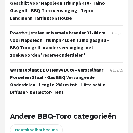
Mustang
Geschikt voor Napoleon Triumph 410 - Taino
Gasgrill - BBQ-Toro vervanging - Tepro
Patton
Landmann Tarrington House
Kamado Joe
Roestvrij stalen universele brander 31-44 cm
€ 80,31
voor Napoleon Triumph 410 en Taino gasgrill -
Alle merken →
BBQ Toro grill brander vervanging met
zoekwoorden 'reserveonderdelen'
Warmteplaat BBQ Heavy Duty - Verstelbaar
€ 157,95
Porselein Staal - Gas BBQ Vervangende
Onderdelen - Lengte 298cm tot - Hitte schild-
Diffuser- Deflector- Tent
Andere BBQ-Toro categorieën
Houtskoolbarbecues