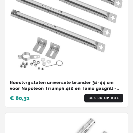
Roestvrij stalen universele brander 31-44 cm
voor Napoleon Triumph 410 en Taino gasgrill -
BBQ Toro grill brander vervanging met
€ 80,31
BEKIJK OP BOL
zoekwoorden 'reserveonderdelen'