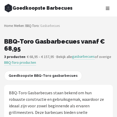
Goedkoopste Barbecues
Zoeken
Home
/
Merken
/
BBQ-Toro
/
Gasbarbecues
NAVIGATIE
Shop
BBQ-Toro Gasbarbecues vanaf €
68,95
Merken
gasbarbecues
3 producten
· € 68,95 – € 157,95 · Bekijk alle
of overige
BBQ-Toro producten
Blog
Recepten
Goedkoopste BBQ-Toro gasbarbecues
Goedkoopste BBQ's
BBQ-Toro Gasbarbecues staan bekend om hun
robuuste constructie en gebruiksgemak, waardoor ze
Gasbarbecues
ideaal zijn voor zowel beginnende als ervaren
grillmeesters. Deze barbecues bieden snelle
Houtskoolbarbecues