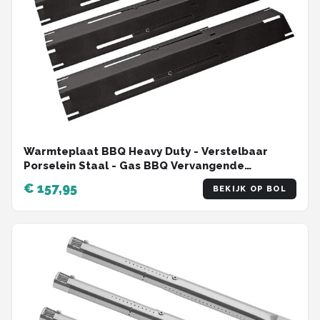
Warmteplaat BBQ Heavy Duty - Verstelbaar
Porselein Staal - Gas BBQ Vervangende
Onderdelen - Lengte 298cm tot - Hitte schild-
€ 157,95
BEKIJK OP BOL
Diffuser- Deflector- Tent