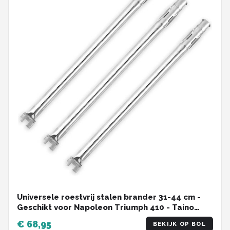
Universele roestvrij stalen brander 31-44 cm -
Geschikt voor Napoleon Triumph 410 - Taino
Gasgrill - BBQ-Toro vervanging - Tepro
€ 68,95
BEKIJK OP BOL
Landmann Tarrington House