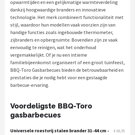
opwarmtijden en een gelijkmatige warmteverdeling
dankzij hoogwaardige branders en innovatieve
Shop
technologie. Het merk combineert functionaliteit met
POPULAIRE MERKEN
stijl, waardoor hun modellen vaak voorzien zijn van
handige functies zoals ingebouwde thermometer,
Weber
zijbranders en opbergruimte. Bovendien zijn ze vaak
eenvoudig te reinigen, wat het onderhoud
Barbecook
vergemakkelijkt. Of je nu een intieme
familiebijeenkomst organiseert of een groot tuinfeest,
Big Green Egg
BBQ-Toro Gasbarbecues bieden de betrouwbaarheid en
prestaties die je nodig hebt voor een geslaagde
The Bastard
barbecue-ervaring.
OFYR
Voordeligste BBQ-Toro
Napoleon
gasbarbecues
Yakiniku
Universele roestvrij stalen brander 31-44 cm -
€ 68,95