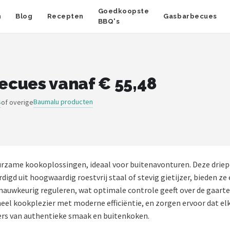
Goedkoopste
n
Blog
Recepten
Gasbarbecues
BBQ's
cues vanaf € 55,48
s
Baumalu producten
of overige
uurzame kookoplossingen, ideaal voor buitenavonturen. Deze drie
digd uit hoogwaardig roestvrij staal of stevig gietijzer, bieden ze
nauwkeurig reguleren, wat optimale controle geeft over de gaart
el kookplezier met moderne efficiëntie, en zorgen ervoor dat el
bers van authentieke smaak en buitenkoken.