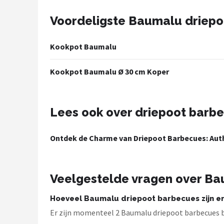
Voordeligste Baumalu driep
Shop
POPULAIRE MERKEN
Kookpot Baumalu
Weber
Kookpot Baumalu Ø 30 cm Koper
Barbecook
Big Green Egg
Lees ook over driepoot barb
The Bastard
Ontdek de Charme van Driepoot Barbecues: Auth
OFYR
Veelgestelde vragen over Ba
Napoleon
Hoeveel Baumalu driepoot barbecues zijn e
Yakiniku
Er zijn momenteel 2 Baumalu driepoot barbecues 