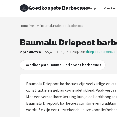
Goedkoopste Barbecues
Shop
Merke
Zoeken
Home
/
Merken
/
Baumalu
/
Driepoot barbecues
NAVIGATIE
Shop
Baumalu Driepoot barbe
Merken
driepoot barbecue
2 producten
· € 55,48 – € 59,67 · Bekijk alle
Blog
Goedkoopste Baumalu driepoot barbecues
Recepten
Baumalu Driepoot barbecues zijn veelzijdige en d
Goedkoopste BBQ's
constructie en gebruiksvriendelijkheid. Vaak vervaar
Met een verstelbare ketting kun je de kookhoogte 
Gasbarbecues
Baumalu Driepoot barbecues combineren traditione
wordt. Ze zijn een uitstekende keuze voor liefheb
Houtskoolbarbecues