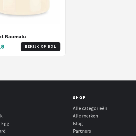
ot Baumalu
48
BEKIJK OP BOL
SHOP
Alle categorieën
k
Alle merken
n Egg
Blog
ard
Partners