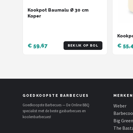
Kookpot Baumalu Ø 30 cm
Koper
Kookp
€ 59,67
€ 55,
BEKIJK OP BOL
GOEDKOOPSTE BARBECUES
MERKEN
Goedkoopste Barbecues — De Online BBQ
Weber
specialist met de beste gasbarbecues en
Barbecoo
koolenbarbecues!
Big Gree
The Bast