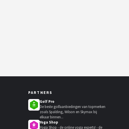
PARTNERS
Golf Pro
De beste golfaanbiedingen van topmerken
zoals Spalding, Wilson en Skymax bij
elkaar binnen...
Yoga Shop
Yoga Shop - de online yoga experts! - de