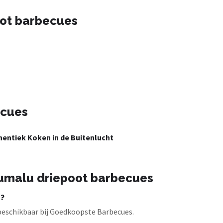
oot barbecues
ecues
entiek Koken in de Buitenlucht
umalu driepoot barbecues
r?
beschikbaar bij Goedkoopste Barbecues.