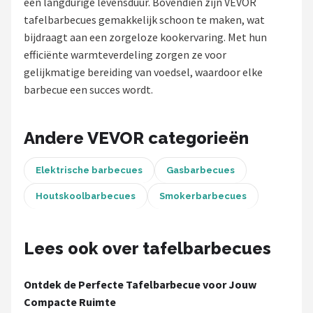
een langdurige levensduur. Bovendien zijn VEVOR
tafelbarbecues gemakkelijk schoon te maken, wat
Shop
bijdraagt aan een zorgeloze kookervaring. Met hun
POPULAIRE MERKEN
efficiënte warmteverdeling zorgen ze voor
gelijkmatige bereiding van voedsel, waardoor elke
Weber
barbecue een succes wordt.
Barbecook
Andere VEVOR categorieën
Big Green Egg
Elektrische barbecues
Gasbarbecues
The Bastard
Houtskoolbarbecues
Smokerbarbecues
OFYR
Lees ook over tafelbarbecues
Napoleon
Yakiniku
Ontdek de Perfecte Tafelbarbecue voor Jouw
Compacte Ruimte