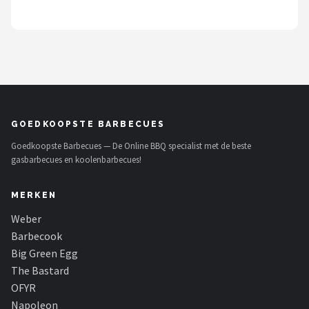
Mustang
Patton
Kamado Joe
Alle merken →
GOEDKOOPSTE BARBECUES
Goedkoopste Barbecues — De Online BBQ specialist met de beste
gasbarbecues en koolenbarbecues!
MERKEN
Weber
Barbecook
Big Green Egg
The Bastard
OFYR
Napoleon