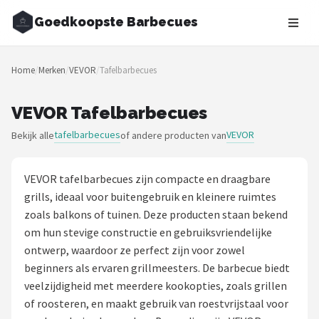
Goedkoopste Barbecues
Zoeken
Home
/
Merken
/
VEVOR
/
Tafelbarbecues
NAVIGATIE
Shop
VEVOR Tafelbarbecues
tafelbarbecues
VEVOR
Bekijk alle
of andere producten van
Merken
Blog
VEVOR tafelbarbecues zijn compacte en draagbare
grills, ideaal voor buitengebruik en kleinere ruimtes
Recepten
zoals balkons of tuinen. Deze producten staan bekend
om hun stevige constructie en gebruiksvriendelijke
Goedkoopste BBQ's
ontwerp, waardoor ze perfect zijn voor zowel
beginners als ervaren grillmeesters. De barbecue biedt
Gasbarbecues
veelzijdigheid met meerdere kookopties, zoals grillen
of roosteren, en maakt gebruik van roestvrijstaal voor
Houtskoolbarbecues