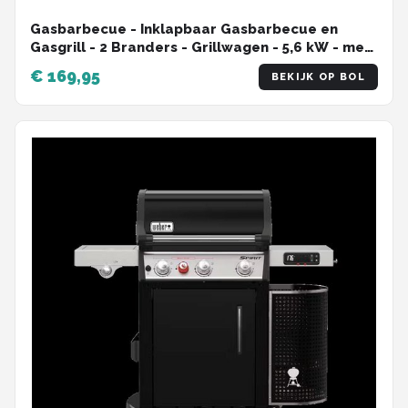
Gasbarbecue - Inklapbaar Gasbarbecue en
Gasgrill - 2 Branders - Grillwagen - 5,6 kW - met
Grillrooster, Wielen, Bijzettafels, Drukregelaar,
€ 169,95
BEKIJK OP BOL
Slangen, Thermometer - 101 x 50 x 102 cm -
Zwart