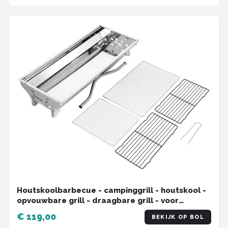
Houtskoolbarbecue - campinggrill - houtskool -
opvouwbare grill - draagbare grill - voor
camping - tuin, picknick, feest, 73 x 33 x 71 cm,
€ 119,00
BEKIJK OP BOL
voor 5-10 personen