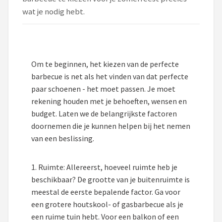
wat je nodig hebt.
Shop
POPULAIRE MERKEN
Weber
Om te beginnen, het kiezen van de perfecte
barbecue is net als het vinden van dat perfecte
Barbecook
paar schoenen - het moet passen. Je moet
rekening houden met je behoeften, wensen en
Big Green Egg
budget. Laten we de belangrijkste factoren
doornemen die je kunnen helpen bij het nemen
The Bastard
van een beslissing.
OFYR
1. Ruimte: Allereerst, hoeveel ruimte heb je
Napoleon
beschikbaar? De grootte van je buitenruimte is
meestal de eerste bepalende factor. Ga voor
Yakiniku
een grotere houtskool- of gasbarbecue als je
een ruime tuin hebt. Voor een balkon of een