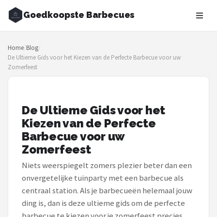
Goedkoopste Barbecues
Zoeken
Home
/
Blog
/
NAVIGATIE
De Ultieme Gids voor het Kiezen van de Perfecte Barbecue voor uw
Zomerfeest
Shop
Merken
De Ultieme Gids voor het
Blog
Kiezen van de Perfecte
Barbecue voor uw
Recepten
Zomerfeest
Goedkoopste BBQ's
Niets weerspiegelt zomers plezier beter dan een
onvergetelijke tuinparty met een barbecue als
Gasbarbecues
centraal station. Als je barbecueën helemaal jouw
ding is, dan is deze ultieme gids om de perfecte
Houtskoolbarbecues
barbecue te kiezen voor je zomerfeest precies